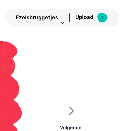
Upload
Ezelsbruggetjes
Aardrijkskunde
Upload Ezelsbruggetje
Basisschool
Bedrijfseconomie
Biologie
CKV
Duits
Economie
Engels
Frans
Geneeskunde
Volgende