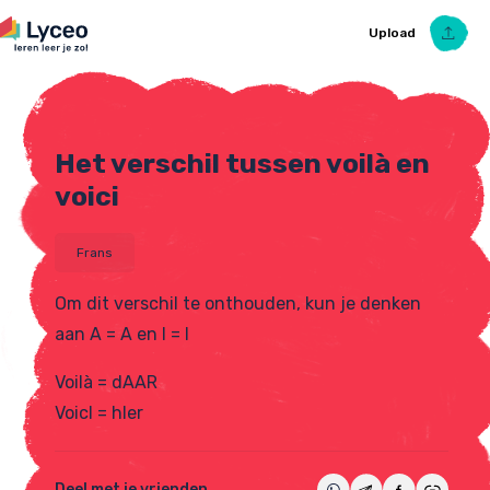
Upload
Het verschil tussen voilà en
Upload Ezelsbruggetje
voici
Frans
Om dit verschil te onthouden, kun je denken
aan A = A en I = I
Voilà = dAAR
VoicI = hIer
Deel met je vrienden