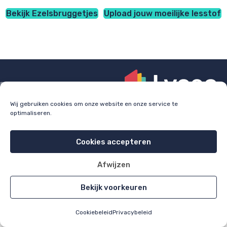
Bekijk Ezelsbruggetjes
Upload jouw moeilijke lesstof
Wij gebruiken cookies om onze website en onze service te
optimaliseren.
Check
lyceo.nl
voor bijles, huiswerkbegeleiding en
examentraining.
Cookies accepteren
Cookie policy
Privacy policy
Afwijzen
All rights reserved 2026
Bekijk voorkeuren
Cookiebeleid
Privacybeleid
Home
Alle items
Uploaden