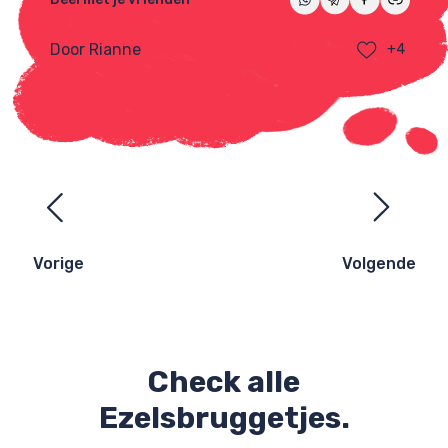
Door Rianne
+4
Ezelsbruggetjes
navigatie
Vorige
Volgende
Check alle
Ezelsbruggetjes.