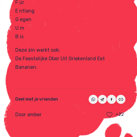
F ür
E ntlang
G egen
U m
B is
Deze zin werkt ook:
De Feestelijke Ober Uit Griekenland Eet
Bananen.
Deel met je vrienden
Door amber
+22