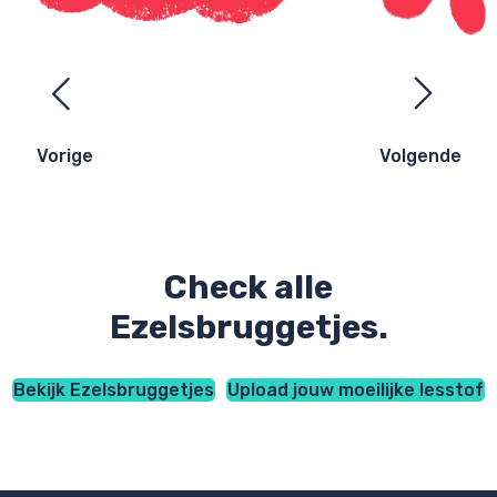
Ezelsbruggetjes
navigatie
Vorige
Volgende
Check alle
Ezelsbruggetjes.
Bekijk Ezelsbruggetjes
Upload jouw moeilijke lesstof