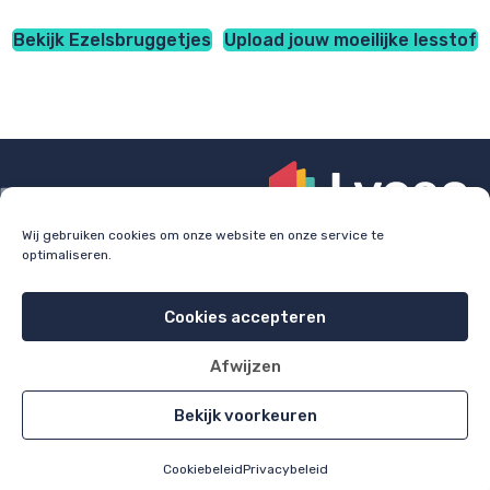
Bekijk Ezelsbruggetjes
Upload jouw moeilijke lesstof
Wij gebruiken cookies om onze website en onze service te
optimaliseren.
Check
lyceo.nl
voor bijles, huiswerkbegeleiding en
examentraining.
Cookies accepteren
Cookie policy
Privacy policy
Afwijzen
All rights reserved 2026
Bekijk voorkeuren
Cookiebeleid
Privacybeleid
Home
Alle items
Uploaden