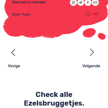
Deel met je vrienden
Door Yvon
+11
Ezelsbruggetjes
navigatie
Vorige
Volgende
Check alle
Ezelsbruggetjes.