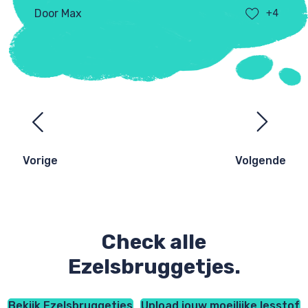
Door Max
+4
Ezelsbruggetjes
navigatie
Vorige
Volgende
Check alle
Ezelsbruggetjes.
Bekijk Ezelsbruggetjes
Upload jouw moeilijke lesstof