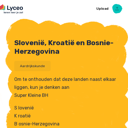
Upload
Slovenië, Kroatië en Bosnie-
Upload Ezelsbruggetje
Herzegovina
Aardrijkskunde
Om te onthouden dat deze landen naast elkaar
liggen, kun je denken aan
Super Kleine BH
S lovenië
K roatië
B osnie-Herzegovina