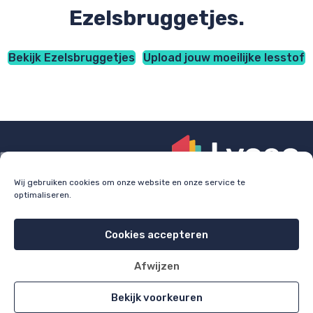
Ezelsbruggetjes.
Bekijk Ezelsbruggetjes
Upload jouw moeilijke lesstof
Wij gebruiken cookies om onze website en onze service te
optimaliseren.
Check
lyceo.nl
voor bijles, huiswerkbegeleiding en
examentraining.
Cookies accepteren
Cookie policy
Privacy policy
Afwijzen
All rights reserved 2026
Bekijk voorkeuren