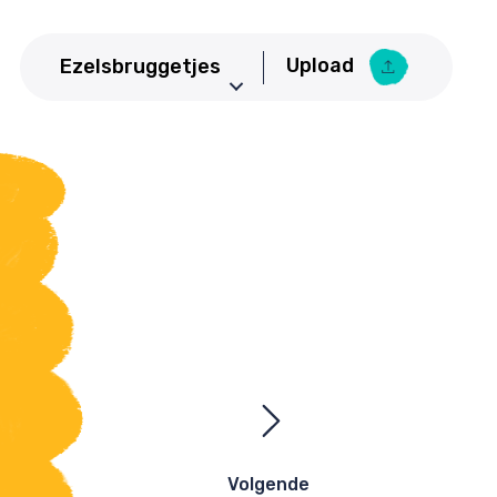
Upload
Ezelsbruggetjes
Aardrijkskunde
Upload Ezelsbruggetje
Basisschool
Bedrijfseconomie
Biologie
CKV
Duits
Economie
Engels
Frans
Geneeskunde
Volgende