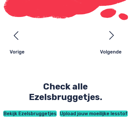
Ezelsbruggetjes
navigatie
Vorige
Volgende
Check alle
Ezelsbruggetjes.
Bekijk Ezelsbruggetjes
Upload jouw moeilijke lesstof