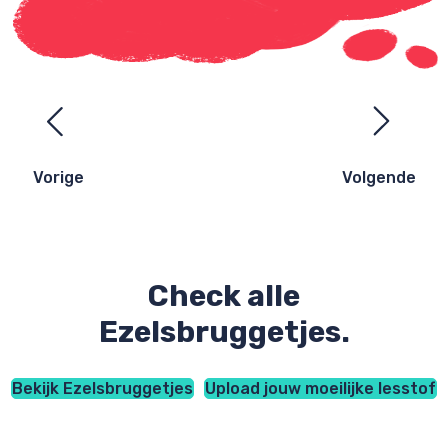
Ezelsbruggetjes
navigatie
Vorige
Volgende
Check alle
Ezelsbruggetjes.
Bekijk Ezelsbruggetjes
Upload jouw moeilijke lesstof