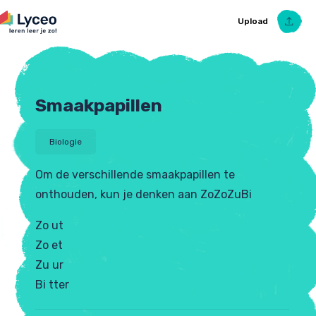
Upload
Smaakpapillen
Upload Ezelsbruggetje
Biologie
Om de verschillende smaakpapillen te
onthouden, kun je denken aan ZoZoZuBi
Zo ut
Zo et
Zu ur
Bi tter