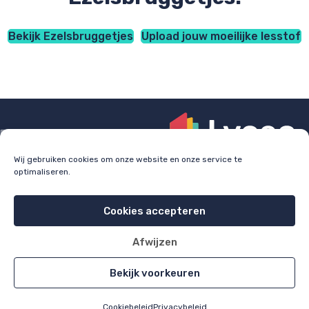
Bekijk Ezelsbruggetjes
Upload jouw moeilijke lesstof
Wij gebruiken cookies om onze website en onze service te
optimaliseren.
Check
lyceo.nl
voor bijles, huiswerkbegeleiding en
examentraining.
Cookies accepteren
Cookie policy
Privacy policy
Afwijzen
All rights reserved 2026
Bekijk voorkeuren
Cookiebeleid
Privacybeleid