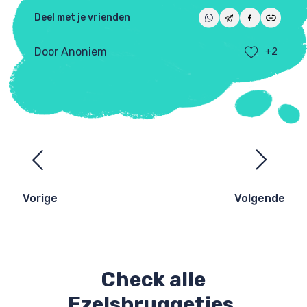
Deel met je vrienden
Door Anoniem
+2
Ezelsbruggetjes
navigatie
Vorige
Volgende
Check alle
Ezelsbruggetjes.