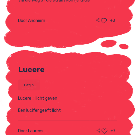
Via die weg of die straat kom je thuis
Door Anoniem
+3
Lucere
Latijn
Lucere = licht geven
Een lucifer geeft licht
Door Laurens
+7