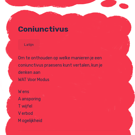
Coniunctivus
Latijn
Om te onthouden op welke manieren je een
coniunctivus praesens kunt vertalen, kun je
denken aan
WAT Voor Modus
W ens
A ansporing
T wijfel
V erbod
M ogelijkheid