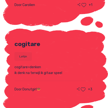
Door Carolien
+1
cogitare
Latijn
cogitare=denken
ik denk na terwijl ik gitaar speel
Door Donutgirl
+3