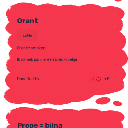
Orant
Latijn
Orant= smeken
Ik smeek jou om een Oreo-koekje
Door Judith
+5
Prope = bijna